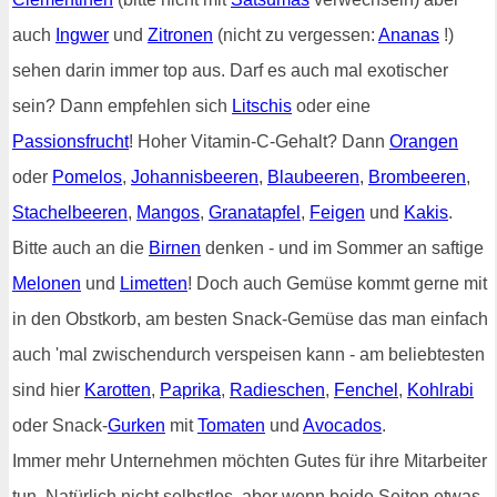
auch
Ingwer
und
Zitronen
(nicht zu vergessen:
Ananas
!)
sehen darin immer top aus. Darf es auch mal exotischer
sein? Dann empfehlen sich
Litschis
oder eine
Passionsfrucht
! Hoher Vitamin-C-Gehalt? Dann
Orangen
oder
Pomelos
,
Johannisbeeren
,
Blaubeeren
,
Brombeeren
,
Stachelbeeren
,
Mangos
,
Granatapfel
,
Feigen
und
Kakis
.
Bitte auch an die
Birnen
denken - und im Sommer an saftige
Melonen
und
Limetten
! Doch auch Gemüse kommt gerne mit
in den Obstkorb, am besten Snack-Gemüse das man einfach
auch 'mal zwischendurch verspeisen kann - am beliebtesten
sind hier
Karotten
,
Paprika
,
Radieschen
,
Fenchel
,
Kohlrabi
oder Snack-
Gurken
mit
Tomaten
und
Avocados
.
Immer mehr Unternehmen möchten Gutes für ihre Mitarbeiter
tun. Natürlich nicht selbstlos, aber wenn beide Seiten etwas