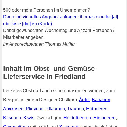
500 oder mehr Personen im Unternehmen?
Dann individuelles Angebot anfragen: thomas.mueller [at]
obstkiste [dot] eu (Klick!)
Dabei gewünschten Wochentag und Anzahl Personen /
Mitarbeiter angeben.
Ihr Ansprechpartner: Thomas Müller
Inhalt im Obst- und Gemüse-
Lieferservice in Friedland
Leckeres Obst darf auch schön präsentiert werden, zum
Beispiel in einem Designer Obstkorb.
Äpfel
,
Bananen
,
Aprikosen
,
Pfirsiche
,
Pflaumen
,
Trauben
,
Erdbeeren
,
Kirschen
,
Kiwis
, Zwetschgen,
Heidelbeeren
,
Himbeeren
,
Clementinen
(bitte nicht mit
Satsumas
verwechseln) aber