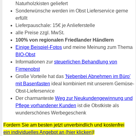
Naturholzkisten geliefert
Sonderwünsche werden im Obst Lieferservice gerne
erfüllt
Lieferpauschale: 15€ je Anlieferstelle
alle Preise zzgl. MwSt.
100% von regionalen Friedlander Händlern
Einige Beispiel-Fotos
und meine Meinung zum Thema
BIO-Obst
Informationen zur
steuerlichen Behandlung von
Firmenobst
Große Vorteile hat das
'Nebenbei Abnehmen im Büro'
mit Basenfasten
ideal kombiniert mit unserem Gemüse-
Obst-Lieferservice
Der charmanteste
Weg zur Neukundengewinnung und
Pflege vorhandener Kunden
ist die Obstkiste als
wunderschönes Werbegeschenk
Fordern Sie am besten jetzt unverbindlich und kostenfrei
ein individuelles Angebot an (hier klicken)
!